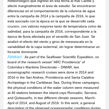
meteorológico que ingresó en esa fecha al mar Caribe y
afectó marginalmente el área de estudio. Se encontraron
diferencias en el comportamiento de la columna de agua
entre la campaña de 2014 y la campaña de 2016, lo que
está asociado con la época en la que se desarrolló cada
crucero, con valores mayores tanto de temperatura como de
salinidad, para la campaña de 2016, correspondiente a la
época de lluvia afectada por el veranillo de San Juan. Se
analizó el efecto del viento y giros de mesoescala en la
variabilidad de la capa isotermal, sin lograr determinarse un
forzante dominante.
Abstract :
As part of the Seaflower Scientific Expedition, on
board of the research vessel “ARC Providencia” of
Colomiba’s Maritime Directorate – DIMAR, two
oceanographic research cruises were done in 2014 and
2016 in the San Andres, Providencia and Santa Catalina
Archipelago in the Caribbean Sea. During these campaigns,
the physical conditions of the water column were measured
at 46 stations between the island-cays Roncador, Serrana
and Quitasueño, in two different climatic seasons, March-
April of 2014, and August of 2016. In this work, a general
description of the observed oceanographic conditions during