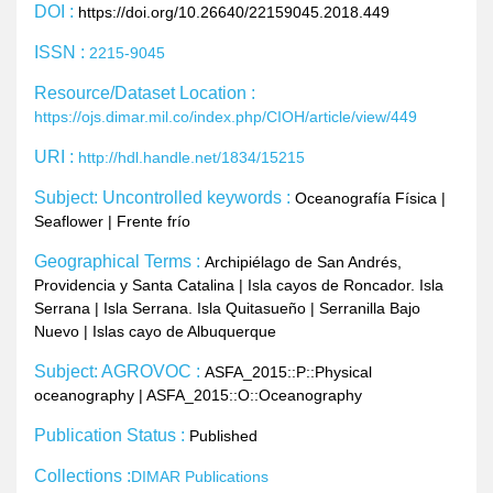
DOI :
https://doi.org/10.26640/22159045.2018.449
ISSN :
2215-9045
Resource/Dataset Location :
https://ojs.dimar.mil.co/index.php/CIOH/article/view/449
URI :
http://hdl.handle.net/1834/15215
Subject: Uncontrolled keywords :
Oceanografía Física
|
Seaflower
|
Frente frío
Geographical Terms :
Archipiélago de San Andrés,
Providencia y Santa Catalina
|
Isla cayos de Roncador. Isla
Serrana
|
Isla Serrana. Isla Quitasueño
|
Serranilla Bajo
Nuevo
|
Islas cayo de Albuquerque
Subject: AGROVOC :
ASFA_2015::P::Physical
oceanography
|
ASFA_2015::O::Oceanography
Publication Status :
Published
Collections :
DIMAR Publications