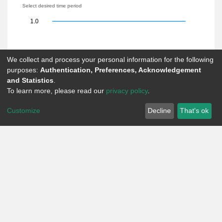
Select desired time period
1.0
We collect and process your personal information for the following
0.5
purposes:
Authentication, Preferences, Acknowledgement
and Statistics
.
To learn more, please read our
privacy policy
.
Customize
Decline
That's ok
0.0
2026-08-01
2026-08-03
2026-08-07
Legend
Item View
Attachment Download
•